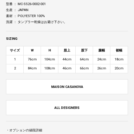
型番 ： MC-SS26-0002-001
生産 ： JAPAN
素材 ： POLYESTER 100%
洗濯 ： タンブラー乾燥はお避け下さい。
SIZING
サイズ
W
H
股上
股下
腿幅
裾幅
1
76cm
104cm
44cm
64cm
24cm
18cm
2
84cm
108cm
46cm
66cm
26cm
20cm
MAISON CASANOVA
ALL DESIGNERS
・オプションの値段詳細