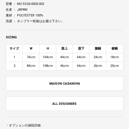
型番 ： MC-SS26-0002-002
生産 ： JAPAN
素材 ： POLYESTER 100%
洗濯 ： タンブラー乾燥はお避け下さい。
SIZING
サイズ
W
H
股上
股下
腿幅
裾幅
1
76cm
104cm
44cm
64cm
24cm
18cm
2
84cm
108cm
46cm
66cm
26cm
20cm
MAISON CASANOVA
ALL DESIGNERS
・オプションの値段詳細