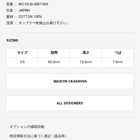
型番 ： MC-SS26-0007-003
生産 ： JAPAN
素材 ： COTTON 100%
洗濯 ： タンブラー乾燥はお避け下さい。
SIZING
サイズ
頭周
高さ
つば
OS
60.0cm
13.5cm
7.0cm
MAISON CASANOVA
ALL DESIGNERS
・オプションの値段詳細
・特定商取引法に基づく表記（返品等）