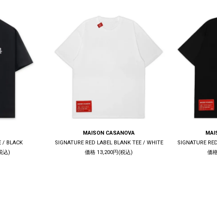
MAISON CASANOVA
MAI
E / BLACK
SIGNATURE RED LABEL BLANK TEE / WHITE
SIGNATURE RED
税込)
価格 13,200円(税込)
価格