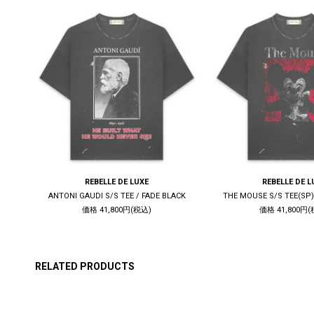
REBELLE DE LUXE
REBELLE DE L
K
ANTONI GAUDI S/S TEE / FADE BLACK
THE MOUSE S/S TEE(SP)
価格 41,800円(税込)
価格 41,800円(
RELATED PRODUCTS