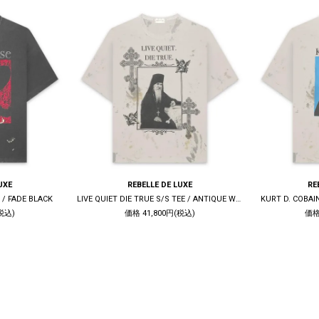
UXE
REBELLE DE LUXE
RE
 / FADE BLACK
LIVE QUIET DIE TRUE S/S TEE / ANTIQUE WHITE
KURT D. COBAI
税込)
価格 41,800円(税込)
価格