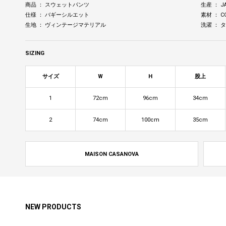
商品 ： スウェットパンツ
生産 ： J
仕様 ： バギーシルエット
素材 ： C
生地 ： ヴィンテージマテリアル
洗濯 ：
SIZING
サイズ
W
H
股上
1
72cm
96cm
34cm
2
74cm
100cm
35cm
MAISON CASANOVA
NEW PRODUCTS