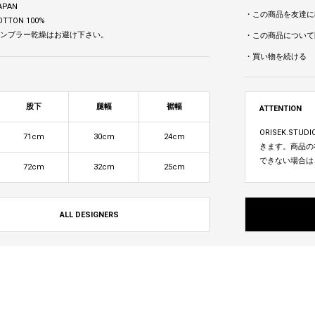
APAN
・この商品を友達に
OTTON 100%
 タンブラー乾燥はお避け下さい。
・この商品について
・買い物を続ける
股下
腿幅
裾幅
ATTENTION
ORISEK.S
71cm
30cm
24cm
きます。商品の
できない場合は
72cm
32cm
25cm
ALL DESIGNERS