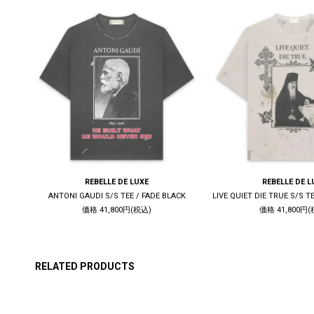
REBELLE DE LUXE
REBELLE DE L
K
ANTONI GAUDI S/S TEE / FADE BLACK
価格 41,800円(税込)
価格 41,800円(
RELATED PRODUCTS