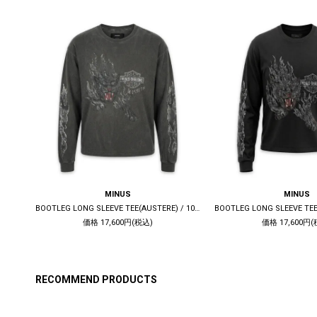
MINUS
MINUS
DECONSTRUCTED 1ST DENIM TRUCKER(KOJIMA) / INDIGO
BOOTLEG LONG SLEEVE TEE(AUSTERE) / 10YEARS BLACK
価格 17,600円(税込)
価格 17,600円(
RECOMMEND PRODUCTS