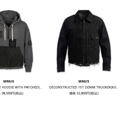
MINUS
MINUS
BOOTLEG ZIP UP HOODIE WITH PATCHED(MIN) / 10YEARS BLACK
DECONSTRUCTED 1ST DENIM TRUCKER(KOJIMA) / BLACK
 38,500円(税込)
価格 52,800円(税込)