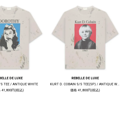
BELLE DE LUXE
REBELLE DE LUXE
S TEE / ANTIQUE WHITE
KURT D. COBAIN S/S TEE(SP) / ANTIQUE WHITE
S
 41,800円(税込)
価格 41,800円(税込)