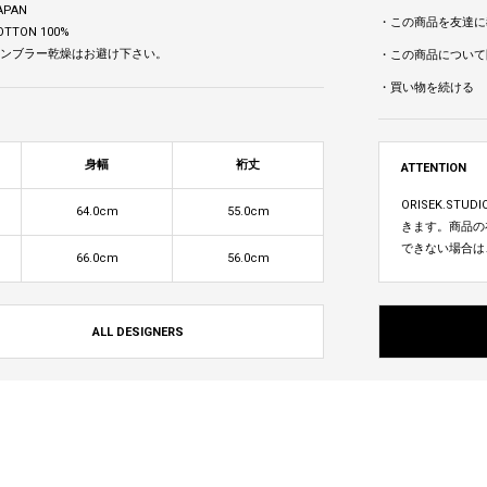
APAN
・この商品を友達に
OTTON 100%
 タンブラー乾燥はお避け下さい。
・この商品について
・買い物を続ける
身幅
裄丈
ATTENTION
ORISEK.S
64.0cm
55.0cm
きます。商品の
できない場合は
66.0cm
56.0cm
ALL DESIGNERS