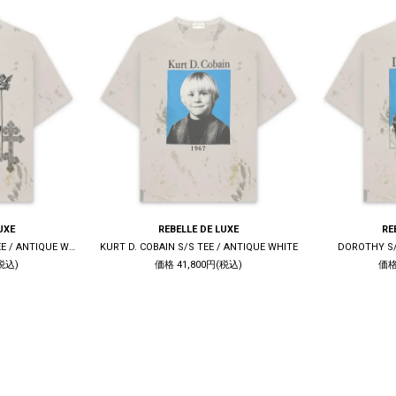
UXE
REBELLE DE LUXE
RE
LIVE QUIET DIE TRUE S/S TEE / ANTIQUE WHITE
KURT D. COBAIN S/S TEE / ANTIQUE WHITE
DOROTHY S/
税込)
価格 41,800円(税込)
価格