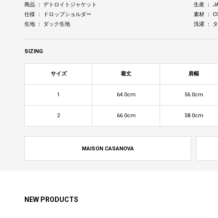
商品 ： デトロイトジャケット
生産 ： J
仕様 ： ドロップショルダー
素材 ： C
生地 ： ダック生地
洗濯 ：
SIZING
サイズ
着丈
肩幅
1
64.0cm
56.0cm
2
66.0cm
58.0cm
MAISON CASANOVA
NEW PRODUCTS