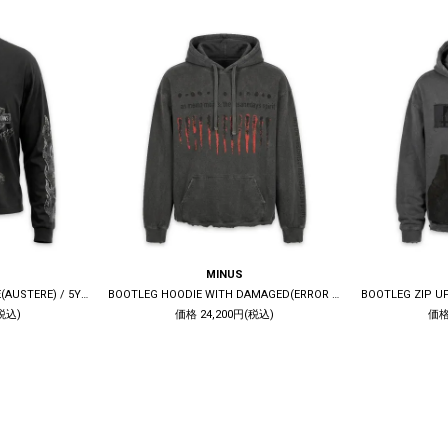
MINUS
BOOTLEG LONG SLEEVE TEE(AUSTERE) / 5YEARS BLACK
BOOTLEG HOODIE WITH DAMAGED(ERROR S) / 10YEARS BLACK
税込)
価格 24,200円(税込)
価格