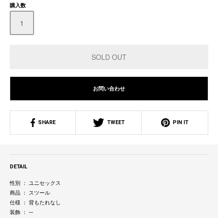
購入数
お問い合わせ
SHARE
TWEET
PIN IT
DETAIL
性別 ： ユニセックス
商品 ： スツール
仕様 ： 背もたれなし
装飾 ： ---