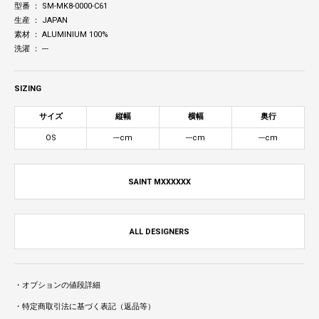
型番 ： SM-MK8-0000-C61
生産 ： JAPAN
素材 ： ALUMINIUM 100%
洗濯 ： ---
SIZING
サイズ
縦幅
横幅
奥行
OS
---cm
---cm
---cm
SAINT MXXXXXX
ALL DESIGNERS
・オプションの値段詳細
・特定商取引法に基づく表記（返品等）