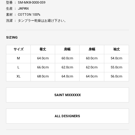
型番 ： SM-MK8-0000-059
生産 ： JAPAN
素材 ： COTTON 100%
洗濯 ： タンブラー乾燥はお避け下さい。
SIZING
サイズ
着丈
肩幅
身幅
袖丈
M
64.0cm
60.0cm
60.0cm
54.0cm
L
66.0cm
62.0cm
62.0cm
55.0cm
XL
68.0cm
64.0cm
64.0cm
56.0cm
SAINT MXXXXXX
ALL DESIGNERS