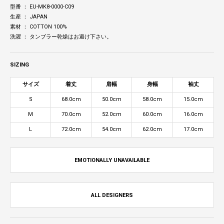
型番 ： EU-MK8-0000-C09
生産 ： JAPAN
素材 ： COTTON 100%
洗濯 ： タンブラー乾燥はお避け下さい。
SIZING
サイズ
着丈
肩幅
身幅
袖丈
S
68.0cm
50.0cm
58.0cm
15.0cm
M
70.0cm
52.0cm
60.0cm
16.0cm
L
72.0cm
54.0cm
62.0cm
17.0cm
EMOTIONALLY UNAVAILABLE
ALL DESIGNERS