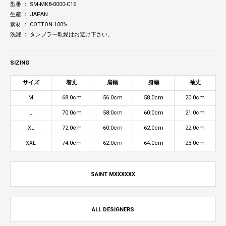
型番 ： SM-MK8-0000-C16
生産 ： JAPAN
素材 ： COTTON 100%
洗濯 ： タンブラー乾燥はお避け下さい。
SIZING
サイズ
着丈
肩幅
身幅
袖丈
M
68.0cm
56.0cm
58.0cm
20.0cm
L
70.0cm
58.0cm
60.0cm
21.0cm
XL
72.0cm
60.0cm
62.0cm
22.0cm
XXL
74.0cm
62.0cm
64.0cm
23.0cm
SAINT MXXXXXX
ALL DESIGNERS