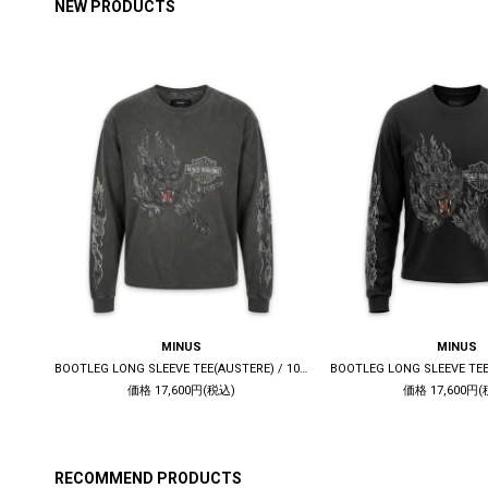
NEW PRODUCTS
MINUS
MINUS
DECONSTRUCTED 1ST DENIM TRUCKER(KOJIMA) / INDIGO
BOOTLEG LONG SLEEVE TEE(AUSTERE) / 10YEARS BLACK
価格 17,600円(税込)
価格 17,600円(
RECOMMEND PRODUCTS