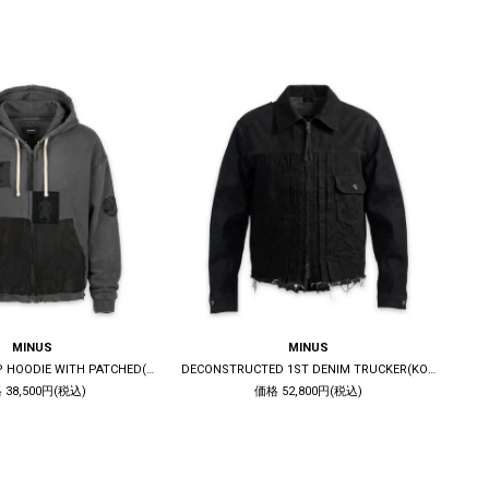
MINUS
MINUS
BOOTLEG ZIP UP HOODIE WITH PATCHED(MIN) / 10YEARS BLACK
DECONSTRUCTED 1ST DENIM TRUCKER(KOJIMA) / BLACK
 38,500円(税込)
価格 52,800円(税込)