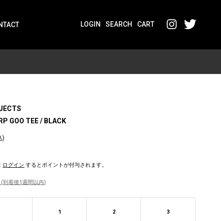
LOGIN
SEARCH
CART
NTACT
OJECTS
RP GOO TEE / BLACK
込)
は
ログイン
するとポイントが付与されます。
(到着後1週間以内)
1
2
3