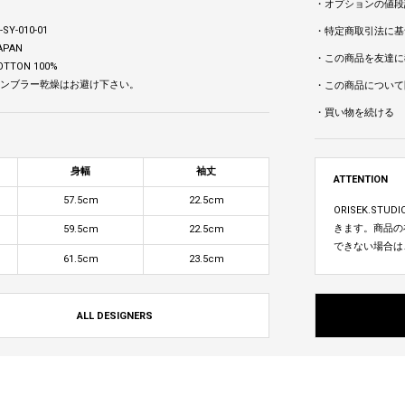
・オプションの値段
SY-010-01
・特定商取引法に基
APAN
・この商品を友達に
OTTON 100%
 タンブラー乾燥はお避け下さい。
・この商品について
・買い物を続ける
身幅
袖丈
ATTENTION
57.5cm
22.5cm
ORISEK.S
きます。商品の
59.5cm
22.5cm
できない場合は
61.5cm
23.5cm
ALL DESIGNERS