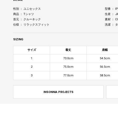
性別 ： ユニセックス
型番 ： IP-
商品 ： Tシャツ
生産 ： J
首元 ： クルーネック
素材 ： C
仕様 ： リラックスフィット
洗濯 ：
SIZING
サイズ
着丈
肩幅
1
73.0cm
54.5cm
2
75.0cm
56.5cm
3
77.0cm
58.5cm
INSONNIA PROJECTS