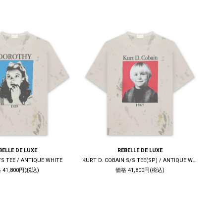
BELLE DE LUXE
REBELLE DE LUXE
S TEE / ANTIQUE WHITE
KURT D. COBAIN S/S TEE(SP) / ANTIQUE WHITE
S
 41,800円(税込)
価格 41,800円(税込)