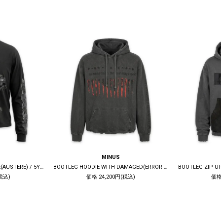
MINUS
BOOTLEG LONG SLEEVE TEE(AUSTERE) / 5YEARS BLACK
BOOTLEG HOODIE WITH DAMAGED(ERROR S) / 10YEARS BLACK
税込)
価格 24,200円(税込)
価格