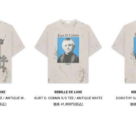
UXE
REBELLE DE LUXE
RE
LIVE QUIET DIE TRUE S/S TEE / ANTIQUE WHITE
KURT D. COBAIN S/S TEE / ANTIQUE WHITE
DOROTHY S/
税込)
価格 41,800円(税込)
価格