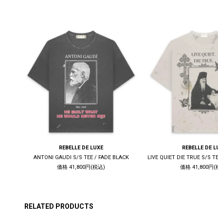
REBELLE DE LUXE
REBELLE DE L
K
ANTONI GAUDI S/S TEE / FADE BLACK
価格 41,800円(税込)
価格 41,800円(
RELATED PRODUCTS