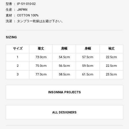
型番 ： IP-SY-010-02
生産 ： JAPAN
素材 ： COTTON 100%
洗濯 ： タンブラー乾燥はお避け下さい。
SIZING
サイズ
着丈
肩幅
身幅
袖丈
1
73.0cm
54.5cm
57.5cm
22.5cm
2
75.0cm
56.5cm
59.5cm
22.5cm
3
77.0cm
58.5cm
61.5cm
23.5cm
INSONNIA PROJECTS
ALL DESIGNERS