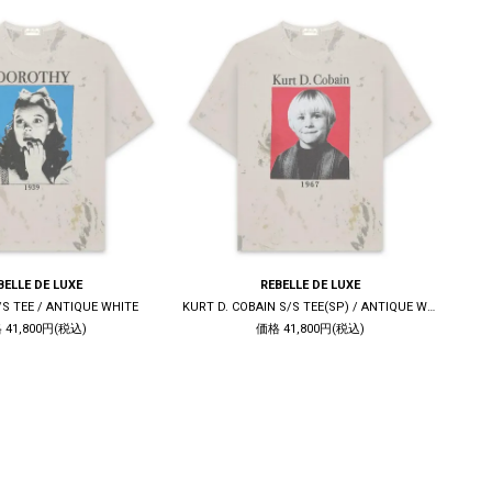
BELLE DE LUXE
REBELLE DE LUXE
S TEE / ANTIQUE WHITE
KURT D. COBAIN S/S TEE(SP) / ANTIQUE WHITE
S
 41,800円(税込)
価格 41,800円(税込)