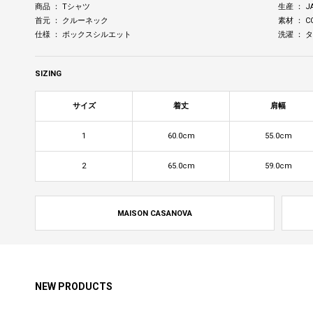
商品 ： Tシャツ
生産 ： J
首元 ： クルーネック
素材 ： C
仕様 ： ボックスシルエット
洗濯 ：
SIZING
サイズ
着丈
肩幅
1
60.0cm
55.0cm
2
65.0cm
59.0cm
MAISON CASANOVA
NEW PRODUCTS