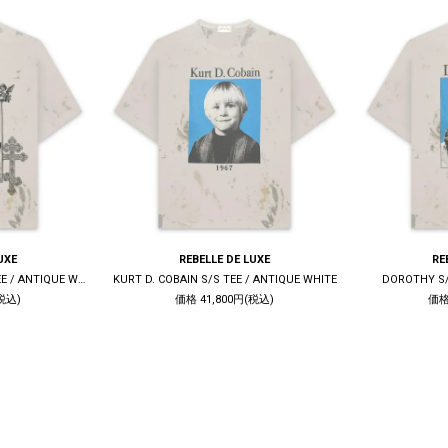
UXE
REBELLE DE LUXE
RE
LIVE QUIET DIE TRUE S/S TEE / ANTIQUE WHITE
KURT D. COBAIN S/S TEE / ANTIQUE WHITE
DOROTHY S/
税込)
価格 41,800円(税込)
価格