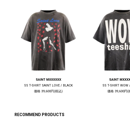
SAINT MXXXXXX
SAINT MXXX
CK
SS T-SHIRT SAINT LOVE / BLACK
SS T-SHIRT WOW 
価格 39,600円(税込)
価格 39,600円(
RECOMMEND PRODUCTS