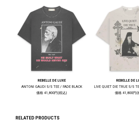
REBELLE DE LUXE
REBELLE DE L
K
ANTONI GAUDI S/S TEE / FADE BLACK
価格 41,800円(税込)
価格 41,800円(
RELATED PRODUCTS