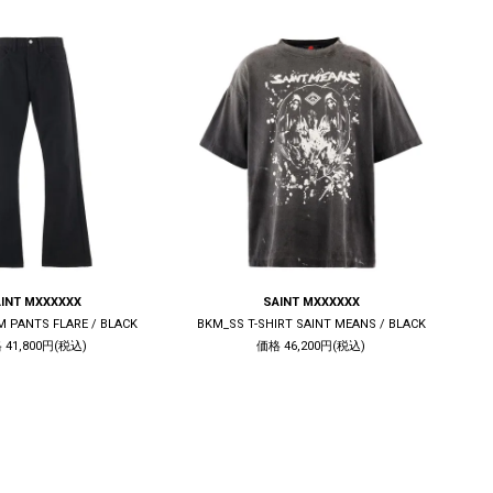
INT MXXXXXX
SAINT MXXXXXX
M PANTS FLARE / BLACK
BKM_SS T-SHIRT SAINT MEANS / BLACK
 41,800円(税込)
価格 46,200円(税込)