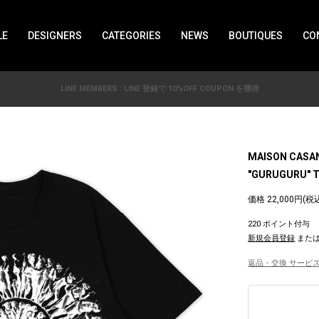
LE
DESIGNERS
CATEGORIES
NEWS
BOUTIQUES
CO
LINE MEMBERS : LINE 登録で 10%OFF COUPON を獲得
MAISON CASA
"GURUGURU" T
価格 22,000円(税
220 ポイント付与
新規会員登録
また
返品・交換 サービス