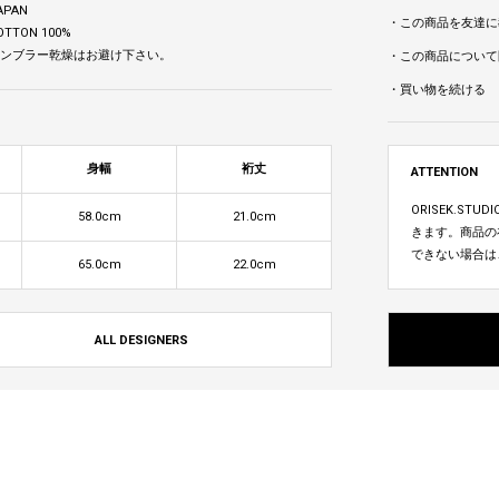
APAN
・この商品を友達に
OTTON 100%
 タンブラー乾燥はお避け下さい。
・この商品について
・買い物を続ける
身幅
裄丈
ATTENTION
ORISEK.S
58.0cm
21.0cm
きます。商品の
できない場合は
65.0cm
22.0cm
ALL DESIGNERS