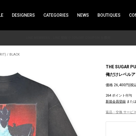
LE
DESIGNERS
CATEGORIES
NEWS
BOUTIQUES
CO
LINE MEMBERS : LINE 登録で 10%OFF COUPON を獲得
T) / BLACK
THE SUGAR P
俺だけレベルアップな件
価格 26,400円(税
264 ポイント付与
新規会員登録
また
返品・交換 サービス