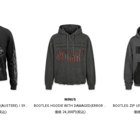
MINUS
BOOTLEG LONG SLEEVE TEE(AUSTERE) / 5YEARS BLACK
BOOTLEG HOODIE WITH DAMAGED(ERROR S) / 10YEARS BLACK
税込)
価格 24,200円(税込)
価格