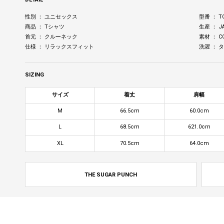
性別 ： ユニセックス
型番 ： T
商品 ： Tシャツ
生産 ： J
首元 ： クルーネック
素材 ： C
仕様 ： リラックスフィット
洗濯 ：
SIZING
サイズ
着丈
肩幅
M
66.5cm
60.0cm
L
68.5cm
621.0cm
XL
70.5cm
64.0cm
THE SUGAR PUNCH