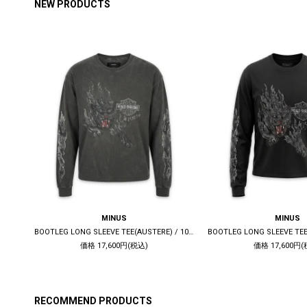
NEW PRODUCTS
MINUS
MINUS
DECONSTRUCTED 1ST DENIM TRUCKER(KOJIMA) / INDIGO
BOOTLEG LONG SLEEVE TEE(AUSTERE) / 10YEARS BLACK
価格 17,600円(税込)
価格 17,600円(
RECOMMEND PRODUCTS