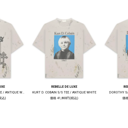
UXE
REBELLE DE LUXE
RE
LIVE QUIET DIE TRUE S/S TEE / ANTIQUE WHITE
KURT D. COBAIN S/S TEE / ANTIQUE WHITE
DOROTHY S/
税込)
価格 41,800円(税込)
価格