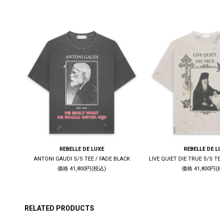
REBELLE DE LUXE
REBELLE DE L
K
ANTONI GAUDI S/S TEE / FADE BLACK
価格 41,800円(税込)
価格 41,800円(
RELATED PRODUCTS