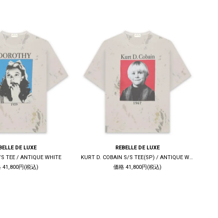
BELLE DE LUXE
REBELLE DE LUXE
S TEE / ANTIQUE WHITE
KURT D. COBAIN S/S TEE(SP) / ANTIQUE WHITE
S
 41,800円(税込)
価格 41,800円(税込)