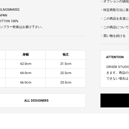
・オプションの値段
OLM25AM002
・特定商取引法に基
APAN
・この商品を友達に
OTTON 100%
 タンブラー乾燥はお避け下さい。
・この商品について
・買い物を続ける
身幅
袖丈
ATTENTION
62.0cm
21.5cm
ORISEK.S
きます。商品の
64.0cm
22.5cm
できない場合は
66.0cm
23.5cm
ALL DESIGNERS