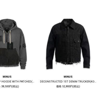
MINUS
MINUS
BOOTLEG ZIP UP HOODIE WITH PATCHED(MIN) / 10YEARS BLACK
DECONSTRUCTED 1ST DENIM TRUCKER(KOJIMA) / BLACK
 38,500円(税込)
価格 52,800円(税込)