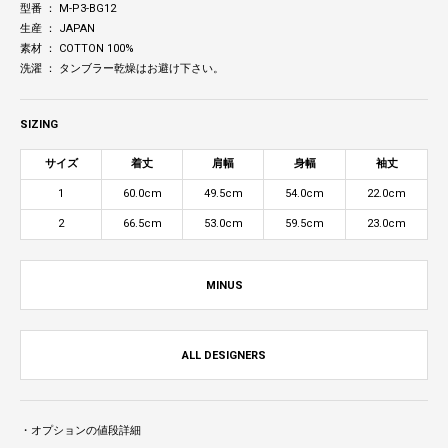
型番 ： M-P3-BG12
生産 ： JAPAN
素材 ： COTTON 100%
洗濯 ： タンブラー乾燥はお避け下さい。
SIZING
サイズ
着丈
肩幅
身幅
袖丈
1
60.0cm
49.5cm
54.0cm
22.0cm
2
66.5cm
53.0cm
59.5cm
23.0cm
MINUS
ALL DESIGNERS
・オプションの値段詳細