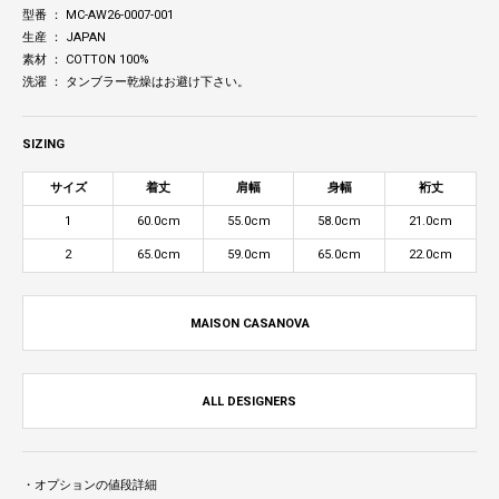
型番 ： MC-AW26-0007-001
生産 ： JAPAN
素材 ： COTTON 100%
洗濯 ： タンブラー乾燥はお避け下さい。
SIZING
サイズ
着丈
肩幅
身幅
裄丈
1
60.0cm
55.0cm
58.0cm
21.0cm
2
65.0cm
59.0cm
65.0cm
22.0cm
MAISON CASANOVA
ALL DESIGNERS
・オプションの値段詳細