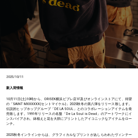
2025/10/11
新入荷情報
10月11日(土)10時から、ORISEK横浜ビブレ店1F及びオンラインストアにて、待望
の「SAINT MXXXXXX(セントマイケル)」2025秋冬の第八弾をリリース致します。
伝説的ヒップホップグループ「DE LA SOUL」とのコラボレーションアイテムを発
売致します。1991年リリースの名盤「De La Soul is Dead」のアートワークにイ
ンスパイアされ、鉢植えと花を大胆にプリントしたアイコニックなアイテムをロー
ンチ。
2025秋冬インラインからは、グラフィカルなプリントがあしらわれたヴィンテー