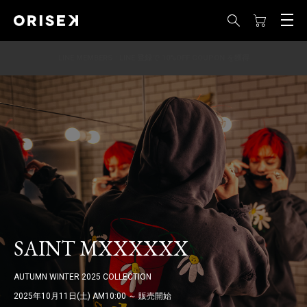
LINE MEMBERS : LINE 登録で 10%OFF COUPON を獲得
SAINT MXXXXXX
AUTUMN WINTER 2025 COLLECTION
2025年10月11日(土) AM10:00 ～ 販売開始