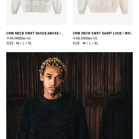
CRW NECK SWET VAGUE ABUSE / WHITE
CRW NECK SWET SAINT LOUE / WHITE
￥64,900(tax in)
￥60,500(tax in)
SIZE : M / L / XL
SIZE : M / L / XL