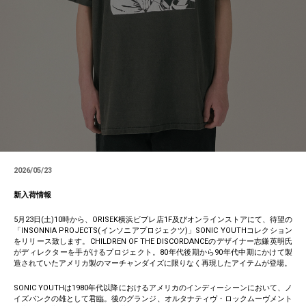
2026/05/23
新入荷情報
5月23日(土)10時から、ORISEK横浜ビブレ店1F及びオンラインストアにて、待望の
「INSONNIA PROJECTS(インソニアプロジェクツ)」SONIC YOUTHコレクション
をリリース致します。CHILDREN OF THE DISCORDANCEのデザイナー志鎌英明氏
がディレクターを手がけるプロジェクト。80年代後期から90年代中期にかけて製
造されていたアメリカ製のマーチャンダイズに限りなく再現したアイテムが登場。
SONIC YOUTHは1980年代以降におけるアメリカのインディーシーンにおいて、ノ
イズパンクの雄として君臨。後のグランジ、オルタナティヴ・ロックムーヴメント