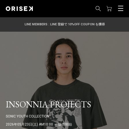
LINE MEMBERS : LINE 登録で 10%OFF COUPON を獲得
INSONNIA PROJECTS
SONIC YOUTH COLLECTION
2026年05月23日(土) AM10:00 ～ 販売開始