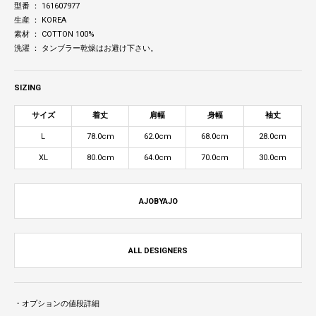
型番 ： 161607977
生産 ： KOREA
素材 ： COTTON 100%
洗濯 ： タンブラー乾燥はお避け下さい。
SIZING
サイズ
着丈
肩幅
身幅
袖丈
L
78.0cm
62.0cm
68.0cm
28.0cm
XL
80.0cm
64.0cm
70.0cm
30.0cm
AJOBYAJO
ALL DESIGNERS
・オプションの値段詳細