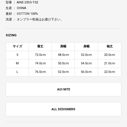
型番 ： AINE-23SS-T02
生産 ： CHINA
素材 ： COTTON 100%
洗濯 ： タンブラー乾燥はお避け下さい。
SIZING
サイズ
着丈
肩幅
身幅
袖丈
S
72.0cm
48.0cm
52.0cm
20.0cm
M
74.0cm
50.0cm
54.0cm
21.0cm
L
76.0cm
52.0cm
56.0cm
22.0cm
AUI NITE
ALL DESIGNERS