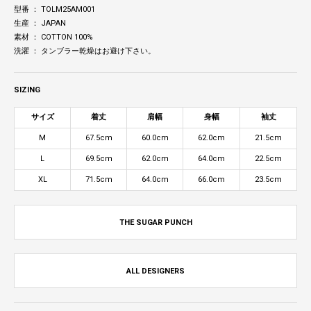
型番 ： TOLM25AM001
生産 ： JAPAN
素材 ： COTTON 100%
洗濯 ： タンブラー乾燥はお避け下さい。
SIZING
サイズ
着丈
肩幅
身幅
袖丈
M
67.5cm
60.0cm
62.0cm
21.5cm
L
69.5cm
62.0cm
64.0cm
22.5cm
XL
71.5cm
64.0cm
66.0cm
23.5cm
THE SUGAR PUNCH
ALL DESIGNERS