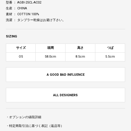
型番 ： AGBI-25CL-AC02
生産 ： CHINA
素材 ： COTTON 100%
洗濯 ： タンブラー乾燥はお避け下さい。
SIZING
サイズ
頭周
高さ
つば
OS
58.0cm
8.5cm
5.5cm
A GOOD BAD INFLUENCE
ALL DESIGNERS
・オプションの値段詳細
・特定商取引法に基づく表記（返品等）