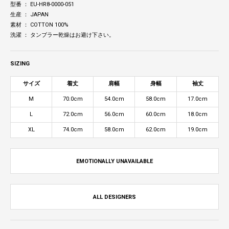
型番 ： EU-HR8-0000-051
生産 ： JAPAN
素材 ： COTTON 100%
洗濯 ： タンブラー乾燥はお避け下さい。
SIZING
サイズ
着丈
肩幅
身幅
袖丈
M
70.0cm
54.0cm
58.0cm
17.0cm
L
72.0cm
56.0cm
60.0cm
18.0cm
XL
74.0cm
58.0cm
62.0cm
19.0cm
EMOTIONALLY UNAVAILABLE
ALL DESIGNERS