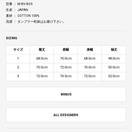
型番 ： M-BV-BG5
生産 ： JAPAN
素材 ： COTTON 100%
洗濯 ： タンブラー乾燥はお避け下さい。
SIZING
サイズ
着丈
肩幅
身幅
袖丈
1
68.0cm
70.0cm
68.0cm
48.0cm
2
70.0cm
72.0cm
70.0cm
50.0cm
3
72.0cm
74.0cm
72.0cm
52.0cm
MINUS
ALL DESIGNERS