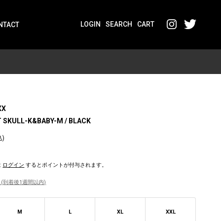
LOGIN
SEARCH
CART
NTACT
XX
T SKULL-K&BABY-M / BLACK
込)
は
ログイン
するとポイントが付与されます。
(到着後1週間以内)
M
L
XL
XXL