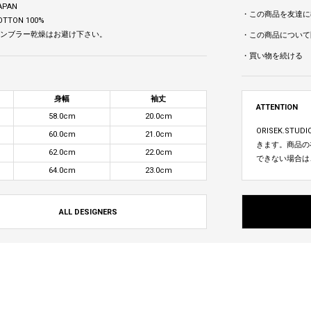
APAN
・この商品を友達に
OTTON 100%
 タンブラー乾燥はお避け下さい。
・この商品について
・買い物を続ける
身幅
袖丈
ATTENTION
58.0cm
20.0cm
ORISEK.S
60.0cm
21.0cm
きます。商品の
62.0cm
22.0cm
できない場合は
64.0cm
23.0cm
ALL DESIGNERS