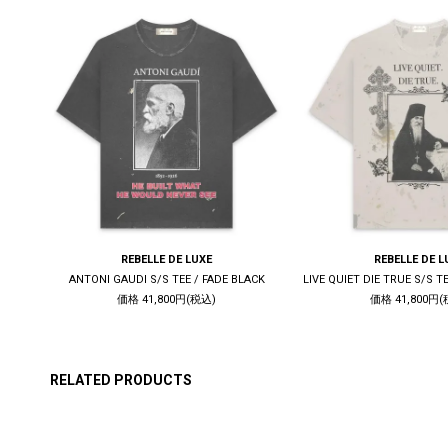
REBELLE DE LUXE
REBELLE DE L
K
ANTONI GAUDI S/S TEE / FADE BLACK
価格 41,800円(税込)
価格 41,800円(
RELATED PRODUCTS