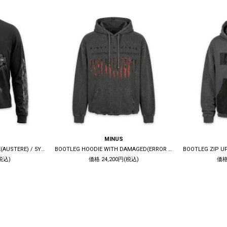
MINUS
BOOTLEG LONG SLEEVE TEE(AUSTERE) / 5YEARS BLACK
BOOTLEG HOODIE WITH DAMAGED(ERROR S) / 10YEARS BLACK
税込)
価格 24,200円(税込)
価格