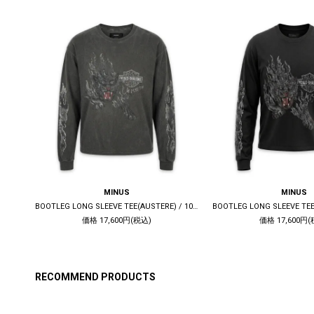
MINUS
MINUS
DECONSTRUCTED 1ST DENIM TRUCKER(KOJIMA) / INDIGO
BOOTLEG LONG SLEEVE TEE(AUSTERE) / 10YEARS BLACK
価格 17,600円(税込)
価格 17,600円(
RECOMMEND PRODUCTS