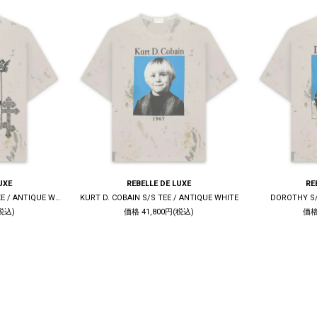
UXE
REBELLE DE LUXE
RE
LIVE QUIET DIE TRUE S/S TEE / ANTIQUE WHITE
KURT D. COBAIN S/S TEE / ANTIQUE WHITE
DOROTHY S/
税込)
価格 41,800円(税込)
価格