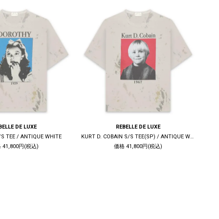
BELLE DE LUXE
REBELLE DE LUXE
S TEE / ANTIQUE WHITE
KURT D. COBAIN S/S TEE(SP) / ANTIQUE WHITE
S
 41,800円(税込)
価格 41,800円(税込)