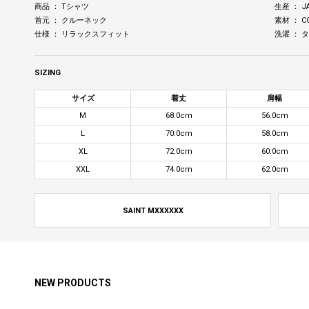
商品 ： Tシャツ
生産 ： J
首元 ： クルーネック
素材 ： C
仕様 ： リラックスフィット
洗濯 ：
SIZING
サイズ
着丈
肩幅
M
68.0cm
56.0cm
L
70.0cm
58.0cm
XL
72.0cm
60.0cm
XXL
74.0cm
62.0cm
SAINT MXXXXXX
NEW PRODUCTS