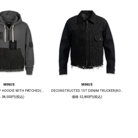
MINUS
MINUS
BOOTLEG ZIP UP HOODIE WITH PATCHED(MIN) / 10YEARS BLACK
DECONSTRUCTED 1ST DENIM TRUCKER(KOJIMA) / BLACK
 38,500円(税込)
価格 52,800円(税込)