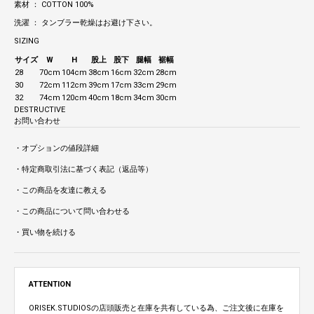
素材 ： COTTON 100%
洗濯 ： タンブラー乾燥はお避け下さい。
SIZING
サイズ
W
H
股上
股下
腿幅
裾幅
28
70cm
104cm
38cm
16cm
32cm
28cm
30
72cm
112cm
39cm
17cm
33cm
29cm
32
74cm
120cm
40cm
18cm
34cm
30cm
DESTRUCTIVE
お問い合わせ
・オプションの値段詳細
・特定商取引法に基づく表記（返品等）
・この商品を友達に教える
・この商品について問い合わせる
・買い物を続ける
ATTENTION
ORISEK.STUDIOSの店頭販売と在庫を共有している為、ご注文後に在庫を